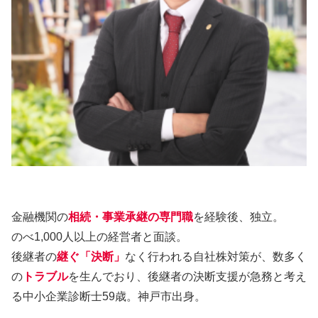
金融機関の
相続・事業承継の専門職
を経験後、独立。
のべ1,000人以上の経営者と面談。
後継者の
継ぐ「決断」
なく行われる自社株対策が、数多く
の
トラブル
を生んでおり、後継者の決断支援が急務と考え
る中小企業診断士59歳。神戸市出身。